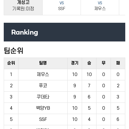
개성고
VS
VS
기록원:미정
SSF
제우스
Ranking
팀순위
순위
팀명
경기
승
무
패
1
제우스
10
10
0
0
2
푸코
9
7
0
2
3
쿠데타
9
6
0
3
4
백양YB
10
5
0
5
5
SSF
10
4
0
6