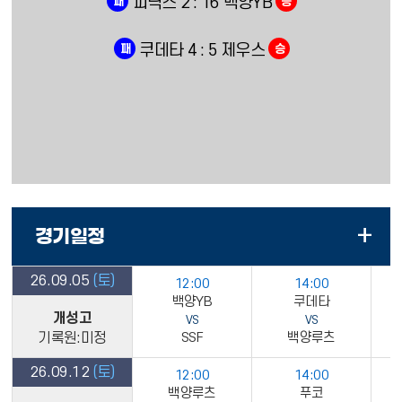
피닉스 2 : 16 백양YB
패
승
쿠데타 4 : 5 제우스
패
승
+
경기일정
26.09.05
(토)
12:00
14:00
백양YB
쿠데타
개성고
VS
VS
기록원:미정
SSF
백양루츠
26.09.12
(토)
12:00
14:00
백양루츠
푸코