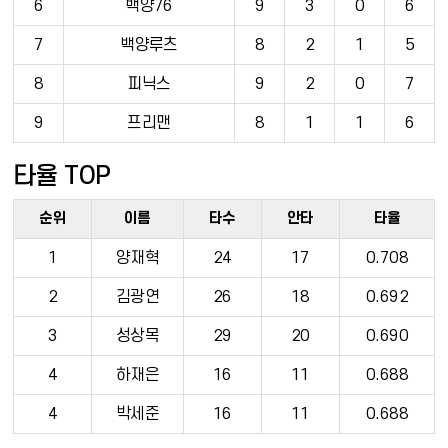
6
백양76
9
3
0
6
7
백양루츠
8
2
1
5
8
피닉스
9
2
0
7
9
프리맨
8
1
1
6
타율 TOP
순위
이름
타수
안타
타율
1
양재혁
24
17
0.708
2
김광연
26
18
0.692
3
성상목
29
20
0.690
4
하재은
16
11
0.688
4
박세준
16
11
0.688