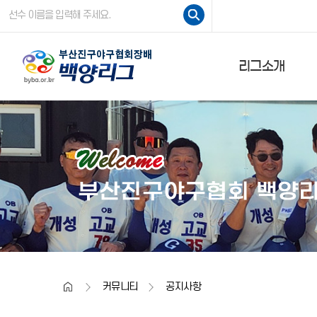
주요콘텐츠로
검색
건너뛰기
리그소개
인사말
규정 및 회칙
home
커뮤니티
공지사항