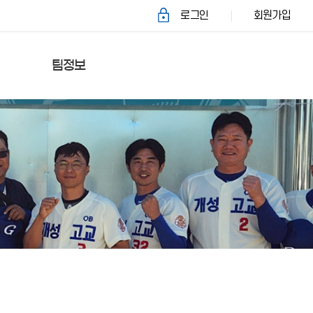
로그인
회원가입
팀정보
참가팀
연락처
선수등록&수정