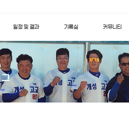
일정 및 결과
기록실
커뮤니티
경기일정
팀순위
공지사항
경기결과
타격순위
자유게시판
상대팀별 결과
타격TOP5
포토갤러리
투수순위
투수TOP5
역대타격
역대투수